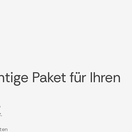
htige Paket für Ihren
e
,
ten